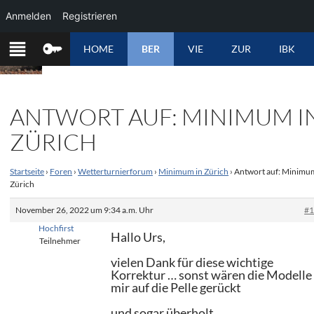
Anmelden
Registrieren
ZUM
HOME
BER
VIE
ZUR
IBK
INHALT
SPRINGEN
ANTWORT AUF: MINIMUM I
ZÜRICH
Startseite
›
Foren
›
Wetterturnierforum
›
Minimum in Zürich
›
Antwort auf: Minimu
Zürich
November 26, 2022 um 9:34 a.m. Uhr
#
Hochfirst
Hallo Urs,
Teilnehmer
vielen Dank für diese wichtige
Korrektur … sonst wären die Modelle
mir auf die Pelle gerückt
und sogar überholt.