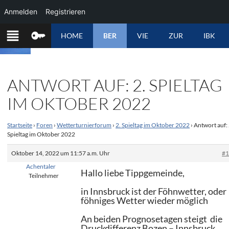
Anmelden
Registrieren
ZUM
HOME
BER
VIE
ZUR
IBK
INHALT
SPRINGEN
ANTWORT AUF: 2. SPIELTAG
IM OKTOBER 2022
Startseite
›
Foren
›
Wetterturnierforum
›
2. Spieltag im Oktober 2022
›
Antwort auf: 
Spieltag im Oktober 2022
Oktober 14, 2022 um 11:57 a.m. Uhr
#
Achentaler
Hallo liebe Tippgemeinde,
Teilnehmer
in Innsbruck ist der Föhnwetter, oder
föhniges Wetter wieder möglich
An beiden Prognosetagen steigt die
Druckdifferenz Bozen – Innsbruck