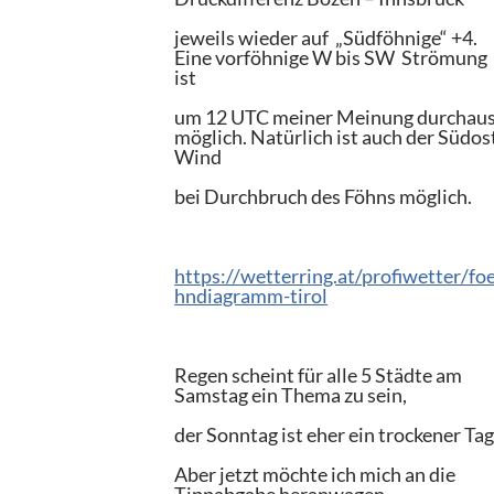
jeweils wieder auf „Südföhnige“ +4.
Eine vorföhnige W bis SW Strömung
ist
um 12 UTC meiner Meinung durchau
möglich. Natürlich ist auch der Südos
Wind
bei Durchbruch des Föhns möglich.
https://wetterring.at/profiwetter/fo
hndiagramm-tirol
Regen scheint für alle 5 Städte am
Samstag ein Thema zu sein,
der Sonntag ist eher ein trockener Tag
Aber jetzt möchte ich mich an die