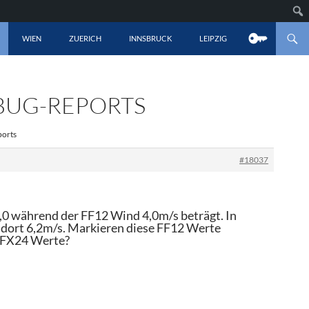
LT SPRINGEN
WIEN
ZUERICH
INNSBRUCK
LEIPZIG
 BUG-REPORTS
ports
#18037
,0 während der FF12 Wind 4,0m/s beträgt. In
 dort 6,2m/s. Markieren diese FF12 Werte
n FX24 Werte?