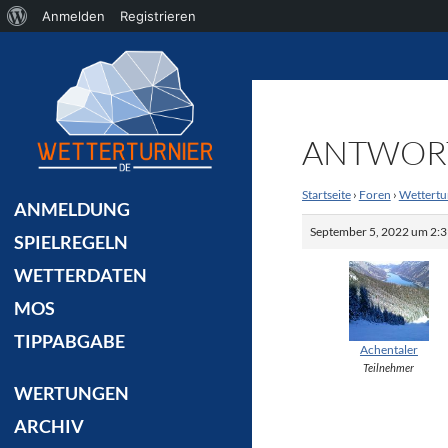
Über
Anmelden
Registrieren
Suchen
WordPress
ANTWORT
Startseite
›
Foren
›
Wettertu
ANMELDUNG
September 5, 2022 um 2:3
SPIELREGELN
WETTERDATEN
MOS
TIPPABGABE
Achentaler
Teilnehmer
WERTUNGEN
ARCHIV