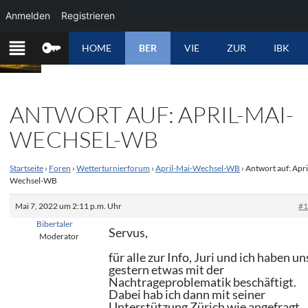
Anmelden
Registrieren
ZUM
HOME
BER
VIE
ZUR
IBK
INHALT
SPRINGEN
ANTWORT AUF: APRIL-MAI-
WECHSEL-WB
Startseite
›
Foren
›
Wetterturnierforum
›
April-Mai-Wechsel-WB
›
Antwort auf: Apri
Wechsel-WB
Mai 7, 2022 um 2:11 p.m. Uhr
#
Bibertaler
Servus,
Moderator
für alle zur Info, Juri und ich haben un
gestern etwas mit der
Nachtrageproblematik beschäftigt.
Dabei hab ich dann mit seiner
Unterstützung Zürich wie angefragt