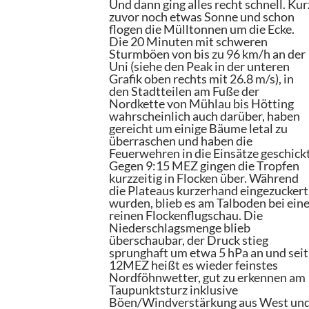
Und dann ging alles recht schnell. Kur
zuvor noch etwas Sonne und schon
flogen die Mülltonnen um die Ecke.
Die 20 Minuten mit schweren
Sturmböen von bis zu 96 km/h an der
Uni (siehe den Peak in der unteren
Grafik oben rechts mit 26.8 m/s), in
den Stadtteilen am Fuße der
Nordkette von Mühlau bis Hötting
wahrscheinlich auch darüber, haben
gereicht um einige Bäume letal zu
überraschen und haben die
Feuerwehren in die Einsätze geschickt
Gegen 9:15 MEZ gingen die Tropfen
kurzzeitig in Flocken über. Während
die Plateaus kurzerhand eingezuckert
wurden, blieb es am Talboden bei ein
reinen Flockenflugschau. Die
Niederschlagsmenge blieb
überschaubar, der Druck stieg
sprunghaft um etwa 5 hPa an und seit
12MEZ heißt es wieder feinstes
Nordföhnwetter, gut zu erkennen am
Taupunktsturz inklusive
Böen/Windverstärkung aus West un