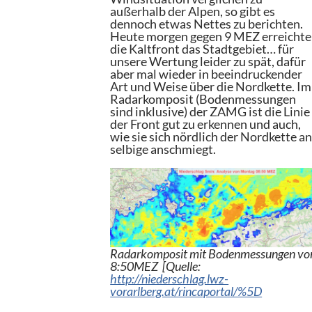
außerhalb der Alpen, so gibt es
dennoch etwas Nettes zu berichten.
Heute morgen gegen 9 MEZ erreichte
die Kaltfront das Stadtgebiet… für
unsere Wertung leider zu spät, dafür
aber mal wieder in beeindruckender
Art und Weise über die Nordkette. Im
Radarkomposit (Bodenmessungen
sind inklusive) der ZAMG ist die Linie
der Front gut zu erkennen und auch,
wie sie sich nördlich der Nordkette a
selbige anschmiegt.
Radarkomposit mit Bodenmessungen vo
8:50MEZ [Quelle:
http://niederschlag.lwz-
vorarlberg.at/rincaportal/%5D