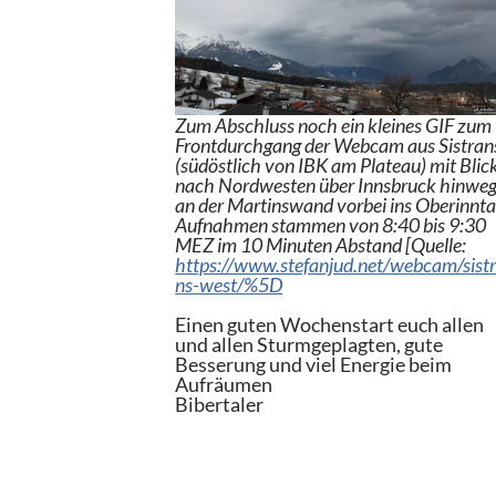
Zum Abschluss noch ein kleines GIF zum
Frontdurchgang der Webcam aus Sistran
(südöstlich von IBK am Plateau) mit Blic
nach Nordwesten über Innsbruck hinwe
an der Martinswand vorbei ins Oberinnta
Aufnahmen stammen von 8:40 bis 9:30
MEZ im 10 Minuten Abstand [Quelle:
https://www.stefanjud.net/webcam/sist
ns-west/%5D
Einen guten Wochenstart euch allen
und allen Sturmgeplagten, gute
Besserung und viel Energie beim
Aufräumen
Bibertaler