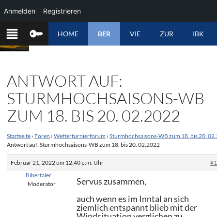
Anmelden
Registrieren
ZUM
HOME
BER
VIE
ZUR
IBK
INHALT
SPRINGEN
ANTWORT AUF:
STURMHOCHSAISONS-WB
ZUM 18. BIS 20. 02.2022
Startseite
›
Foren
›
Wetterturnierforum
›
Sturmhochsaisons-WB zum 18. bis 20. 02
Antwort auf: Sturmhochsaisons-WB zum 18. bis 20. 02.2022
Februar 21, 2022 um 12:40 p.m. Uhr
#
Bibertaler
Servus zusammen,
Moderator
auch wenn es im Inntal an sich
ziemlich entspannt blieb mit der
Windsituation verglichen zu