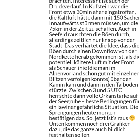
brachten. Interessant ist auch der
Druckverlauf. In Kufstein war die
Front etwa 30min eher eingetroffen,
die Kaltluft hätte dann mit 150 Sache
Innaufwärts stürmen müssen, um die
75km in der Zeit zu schaffen. Auch in
Seefeld rauschten die Böen durch,
allerdings zeitlich nur knapp vor der
Stadt. Das verhärtet die Idee, dass di
Böen durch einen Downflow von der
Nordkette herab gekommen ist, als di
potentiell kältere Luft mit der Front
als Schauerlinie (die man im
Alpenvorland schon gut mit einzelne
Blitzen verfolgen konnte) über den
Kamm kam und dann in den Talboden
stürzte. Zwischen 3 und 5 UTC
herrschte dann volle Orkanstärke auf
der Seegrube – beste Bedingungen fü
ein lawinengefährliche Situation. Die
Sprengungen heute morgen
bestätigen das. So, jetzt ist’s raus
Unten kommen noch drei Grafiken
dazu, die das ganze auch bildlich
festhalten sollen.