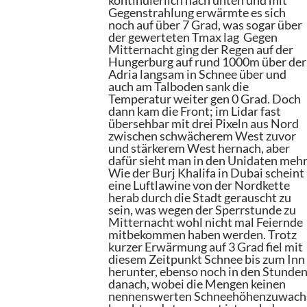
kontinuierlich nach unten und mit
Gegenstrahlung erwärmte es sich
noch auf über 7 Grad, was sogar über
der gewerteten Tmax lag Gegen
Mitternacht ging der Regen auf der
Hungerburg auf rund 1000m über der
Adria langsam in Schnee über und
auch am Talboden sank die
Temperatur weiter gen 0 Grad. Doch
dann kam die Front; im Lidar fast
übersehbar mit drei Pixeln aus Nord
zwischen schwächerem West zuvor
und stärkerem West hernach, aber
dafür sieht man in den Unidaten mehr
Wie der Burj Khalifa in Dubai scheint
eine Luftlawine von der Nordkette
herab durch die Stadt gerauscht zu
sein, was wegen der Sperrstunde zu
Mitternacht wohl nicht mal Feiernde
mitbekommen haben werden. Trotz
kurzer Erwärmung auf 3 Grad fiel mit
diesem Zeitpunkt Schnee bis zum Inn
herunter, ebenso noch in den Stunde
danach, wobei die Mengen keinen
nennenswerten Schneehöhenzuwach