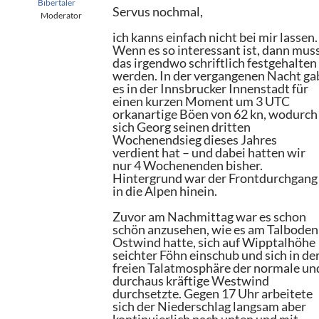
Bibertaler
Servus nochmal,
Moderator
ich kanns einfach nicht bei mir lassen.
Wenn es so interessant ist, dann mus
das irgendwo schriftlich festgehalten
werden. In der vergangenen Nacht ga
es in der Innsbrucker Innenstadt für
einen kurzen Moment um 3 UTC
orkanartige Böen von 62 kn, wodurch
sich Georg seinen dritten
Wochenendsieg dieses Jahres
verdient hat – und dabei hatten wir
nur 4 Wochenenden bisher.
Hintergrund war der Frontdurchgang
in die Alpen hinein.
Zuvor am Nachmittag war es schon
schön anzusehen, wie es am Talboden
Ostwind hatte, sich auf Wipptalhöhe
seichter Föhn einschub und sich in de
freien Talatmosphäre der normale un
durchaus kräftige Westwind
durchsetzte. Gegen 17 Uhr arbeitete
sich der Niederschlag langsam aber