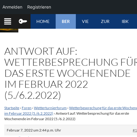
Anmelden
Registrieren
ZUM
HOME
BER
VIE
ZUR
IBK
INHALT
SPRINGEN
ANTWORT AUF:
WETTERBESPRECHUNG FÜ
DAS ERSTE WOCHENENDE
IM FEBRUAR 2022
(5./6.2.2022)
Startseite
›
Foren
›
Wetterturnierforum
›
Wetterbesprechung für das erste Wochen
im Februar 2022 (5./6.2.2022)
›
Antwort auf: Wetterbesprechung für das erste
Wochenende im Februar 2022 (5./6.2.2022)
Februar 7, 2022 um 2:44 p.m. Uhr
#