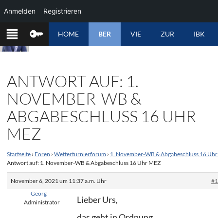
Anmelden
Registrieren
ZUM
HOME
BER
VIE
ZUR
IBK
INHALT
SPRINGEN
ANTWORT AUF: 1.
NOVEMBER-WB &
ABGABESCHLUSS 16 UHR
MEZ
Startseite
›
Foren
›
Wetterturnierforum
›
1. November-WB & Abgabeschluss 16 Uh
Antwort auf: 1. November-WB & Abgabeschluss 16 Uhr MEZ
November 6, 2021 um 11:37 a.m. Uhr
#
Georg
Lieber Urs,
Administrator
das geht in Ordnung.