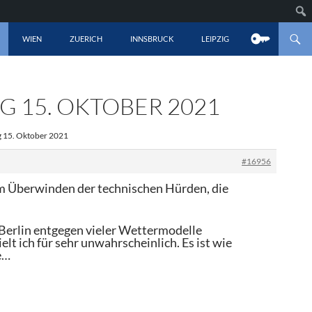
LT SPRINGEN
WIEN
ZUERICH
INNSBRUCK
LEIPZIG
 15. OKTOBER 2021
g 15. Oktober 2021
#16956
im Überwinden der technischen Hürden, die
.
 Berlin entgegen vieler Wettermodelle
ielt ich für sehr unwahrscheinlich. Es ist wie
e…