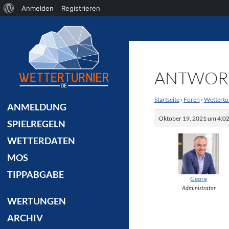
Über
Anmelden
Registrieren
Suchen
WordPress
ANTWORT
Startseite
›
Foren
›
Wettertu
ANMELDUNG
Oktober 19, 2021 um 4:02
SPIELREGELN
WETTERDATEN
MOS
TIPPABGABE
Georg
Administrator
WERTUNGEN
ARCHIV