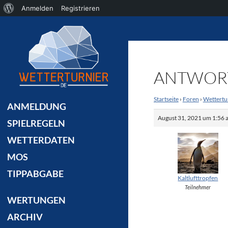
Über
Anmelden
Registrieren
Suchen
WordPress
ANTWORT 
Startseite
›
Foren
›
Wettertu
ANMELDUNG
August 31, 2021 um 1:56 
SPIELREGELN
WETTERDATEN
MOS
TIPPABGABE
Kaltlufttropfen
Teilnehmer
WERTUNGEN
ARCHIV