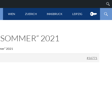
LT SPRINGEN
WIEN
ZUERICH
INNSBRUCK
LEIPZIG
 „SOMMER“ 2021
mmer“ 2021
#16771