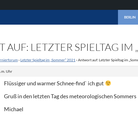
ZUM INHA
BERLIN
AUF: LETZTER SPIELTAG IM
rnierforum
›
Letzter Spieltag im „Sommer“ 2021
›
Antwort auf: Letzter Spieltag im „So
a.m. Uhr
Flüssiger und warmer Schnee-find` ich gut
Gruß in den letzten Tag des meteorologischen Sommers
Michael