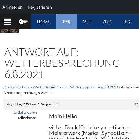
Anmelden
Registrieren
ZUM
HOME
BER
VIE
ZUR
IBK
INHALT
SPRINGEN
ANTWORT AUF:
WETTERBESPRECHUNG
6.8.2021
Startseite
›
Foren
›
Wetterturnierforum
›
Wetterbesprechung 6.8.2021
›
Antwort au
Wetterbesprechung 6.8.2021
August 6, 2021 um 1:26 p.m. Uhr
#
Kaltlufttropfen
Moin Heiko,
Teilnehmer
vielen Dank für dein synoptisches
Meisterwerk (Marke „Synoptisch-
poetischer Hochgenuß“!). Ich hab