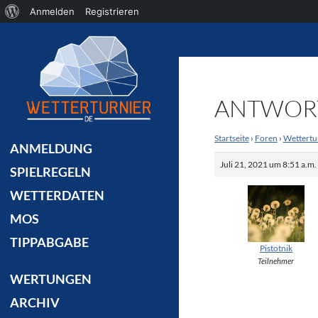
Über
Anmelden
Registrieren
Suchen
WordPress
ANTWORT
Startseite
›
Foren
›
Wettertu
ANMELDUNG
Juli 21, 2021 um 8:51 a.m.
SPIELREGELN
WETTERDATEN
MOS
TIPPABGABE
Pistotnik
Teilnehmer
WERTUNGEN
ARCHIV