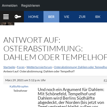
Anmelden
Registrieren
ZUM
HOME
BER
VIE
ZUR
IBK
INHALT
SPRINGEN
ANTWORT AUF:
OSTERABSTIMMUNG:
DAHLEM ODER TEMPELHOF
Startseite
›
Foren
›
Wetterturnierforum
›
Osterabstimmung: Dahlem oder Tempelho
Antwort auf: Osterabstimmung: Dahlem oder Tempelhof?
März 29, 2021 um 5:12 p.m. Uhr
#
Kaltlufttropfen
Und noch ein Argument für Dahlem:
Teilnehmer
Mit Schönefeld, Tempelhof und
Dahlem wird Berlins Südhälfte
abgedeckt, der Norden (bis jetzt von
Tegel vertreten) bleibt außen vor.