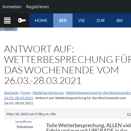
Anmelden
Registrieren
ZUM
HOME
BER
VIE
ZUR
IBK
INHALT
SPRINGEN
ANTWORT AUF:
WETTERBESPRECHUNG FÜ
DAS WOCHENENDE VOM
26.03.-28.03.2021
Startseite
›
Foren
›
Wetterturnierforum
›
Wetterbesprechung für das Wochenende
26.03.-28.03.2021
›
Antwort auf: Wetterbesprechung für das Wochenende vom
26.03.-28.03.2021
März 26, 2021 um 5:38 p.m. Uhr
#
snowthom
Tolle Wetterbesprechung, ALLEN vie
Teilnehmer
Erfolg und nun mit UPGRADE in das