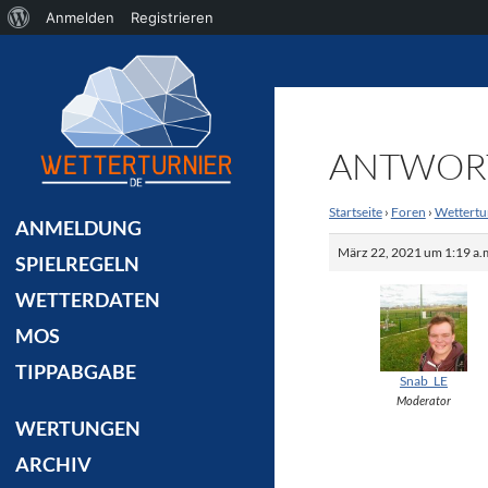
Über
Anmelden
Registrieren
Suchen
WordPress
ANTWORT
Startseite
›
Foren
›
Wettertu
ANMELDUNG
März 22, 2021 um 1:19 a.
SPIELREGELN
WETTERDATEN
MOS
TIPPABGABE
Snab_LE
Moderator
WERTUNGEN
ARCHIV