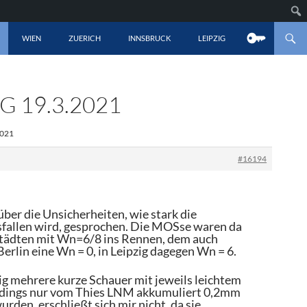
LT SPRINGEN
WIEN
ZUERICH
INNSBRUCK
LEIPZIG
 19.3.2021
2021
#16194
über die Unsicherheiten, wie stark die
sfallen wird, gesprochen. Die MOSse waren da
 Städten mit Wn=6/8 ins Rennen, dem auch
Berlin eine Wn = 0, in Leipzig dagegen Wn = 6.
ig mehrere kurze Schauer mit jeweils leichtem
erdings nur vom Thies LNM akkumuliert 0,2mm
rden, erschließt sich mir nicht, da sie