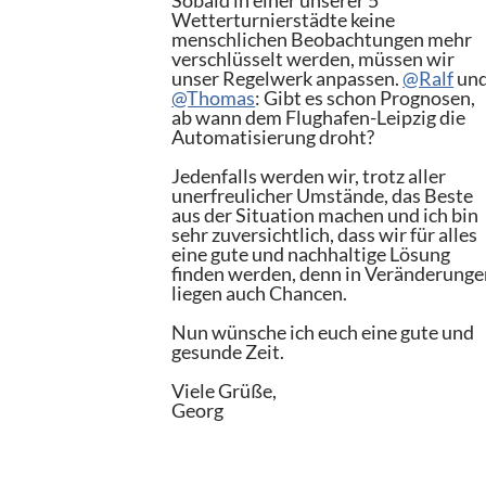
Sobald in einer unserer 5
Wetterturnierstädte keine
menschlichen Beobachtungen mehr
verschlüsselt werden, müssen wir
unser Regelwerk anpassen.
@Ralf
un
@Thomas
: Gibt es schon Prognosen,
ab wann dem Flughafen-Leipzig die
Automatisierung droht?
Jedenfalls werden wir, trotz aller
unerfreulicher Umstände, das Beste
aus der Situation machen und ich bin
sehr zuversichtlich, dass wir für alles
eine gute und nachhaltige Lösung
finden werden, denn in Veränderunge
liegen auch Chancen.
Nun wünsche ich euch eine gute und
gesunde Zeit.
Viele Grüße,
Georg