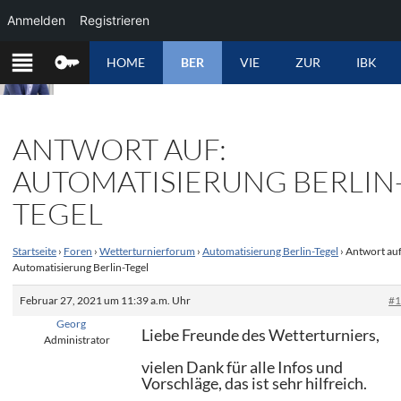
Anmelden
Registrieren
ZUM
HOME
BER
VIE
ZUR
IBK
INHALT
SPRINGEN
ANTWORT AUF:
AUTOMATISIERUNG BERLIN
TEGEL
Startseite
›
Foren
›
Wetterturnierforum
›
Automatisierung Berlin-Tegel
›
Antwort auf
Automatisierung Berlin-Tegel
Februar 27, 2021 um 11:39 a.m. Uhr
#
Georg
Liebe Freunde des Wetterturniers,
Administrator
vielen Dank für alle Infos und
Vorschläge, das ist sehr hilfreich.