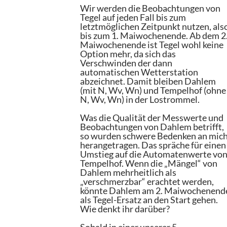
Wir werden die Beobachtungen von
Tegel auf jeden Fall bis zum
letztmöglichen Zeitpunkt nutzen, als
bis zum 1. Maiwochenende. Ab dem 2
Maiwochenende ist Tegel wohl keine
Option mehr, da sich das
Verschwinden der dann
automatischen Wetterstation
abzeichnet. Damit bleiben Dahlem
(mit N, Wv, Wn) und Tempelhof (ohne
N, Wv, Wn) in der Lostrommel.
Was die Qualität der Messwerte und
Beobachtungen von Dahlem betrifft,
so wurden schwere Bedenken an mic
herangetragen. Das spräche für einen
Umstieg auf die Automatenwerte vo
Tempelhof. Wenn die „Mängel“ von
Dahlem mehrheitlich als
„verschmerzbar“ erachtet werden,
könnte Dahlem am 2. Maiwochenend
als Tegel-Ersatz an den Start gehen.
Wie denkt ihr darüber?