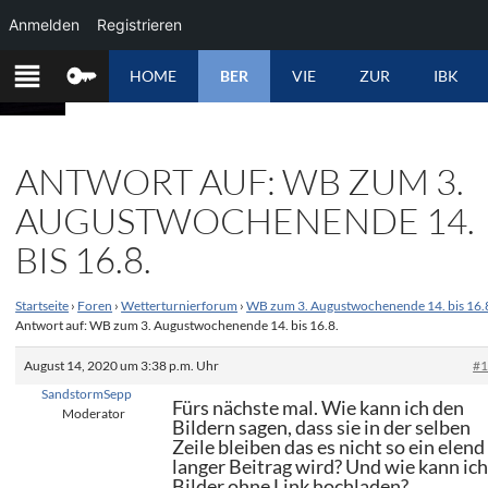
Anmelden
Registrieren
ZUM
HOME
BER
VIE
ZUR
IBK
INHALT
SPRINGEN
ANTWORT AUF: WB ZUM 3.
AUGUSTWOCHENENDE 14.
BIS 16.8.
Startseite
›
Foren
›
Wetterturnierforum
›
WB zum 3. Augustwochenende 14. bis 16.
Antwort auf: WB zum 3. Augustwochenende 14. bis 16.8.
August 14, 2020 um 3:38 p.m. Uhr
#
SandstormSepp
Fürs nächste mal. Wie kann ich den
Moderator
Bildern sagen, dass sie in der selben
Zeile bleiben das es nicht so ein elend
langer Beitrag wird? Und wie kann ic
Bilder ohne Link hochladen?