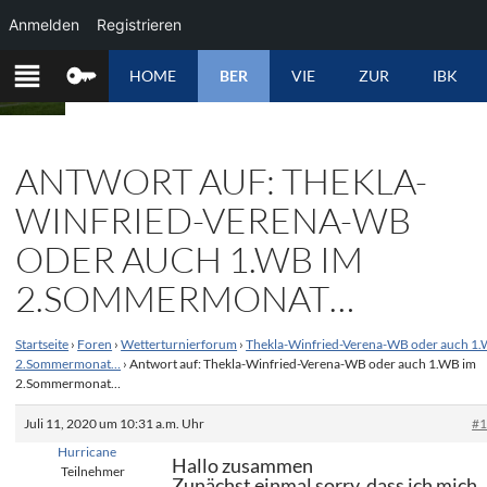
Anmelden
Registrieren
ZUM
HOME
BER
VIE
ZUR
IBK
INHALT
SPRINGEN
ANTWORT AUF: THEKLA-
WINFRIED-VERENA-WB
ODER AUCH 1.WB IM
2.SOMMERMONAT…
Startseite
›
Foren
›
Wetterturnierforum
›
Thekla-Winfried-Verena-WB oder auch 1.
2.Sommermonat…
›
Antwort auf: Thekla-Winfried-Verena-WB oder auch 1.WB im
2.Sommermonat…
Juli 11, 2020 um 10:31 a.m. Uhr
#
Hurricane
Hallo zusammen
Teilnehmer
Zunächst einmal sorry, dass ich mich