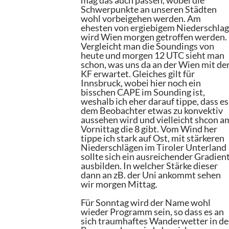
mag das auch passen, wobei die
Schwerpunkte an unseren Städten
wohl vorbeigehen werden. Am
ehesten von ergiebigem Niederschla
wird Wien morgen getroffen werden.
Vergleicht man die Soundings von
heute und morgen 12 UTC sieht man
schon, was uns da an der Wien mit de
KF erwartet. Gleiches gilt für
Innsbruck, wobei hier noch ein
bisschen CAPE im Sounding ist,
weshalb ich eher darauf tippe, dass es
dem Beobachter etwas zu konvektiv
aussehen wird und vielleicht shcon a
Vornittag die 8 gibt. Vom Wind her
tippe ich stark auf Ost, mit stärkeren
Niederschlägen im Tiroler Unterland
sollte sich ein ausreichender Gradien
ausbilden. In welcher Stärke dieser
dann an zB. der Uni ankommt sehen
wir morgen Mittag.
Für Sonntag wird der Name wohl
wieder Programm sein, so dass es an
sich traumhaftes Wanderwetter in d