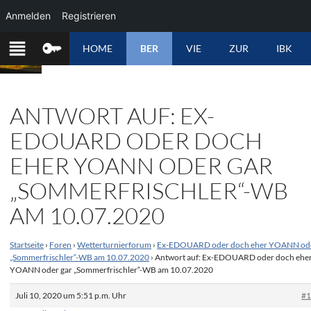
Anmelden
Registrieren
ZUM
HOME
BER
VIE
ZUR
IBK
INHALT
SPRINGEN
ANTWORT AUF: EX-
EDOUARD ODER DOCH
EHER YOANN ODER GAR
„SOMMERFRISCHLER“-WB
AM 10.07.2020
Startseite
›
Foren
›
Wetterturnierforum
›
Ex-EDOUARD oder doch eher YOANN ode
„Sommerfrischler“-WB am 10.07.2020
›
Antwort auf: Ex-EDOUARD oder doch ehe
YOANN oder gar „Sommerfrischler“-WB am 10.07.2020
Juli 10, 2020 um 5:51 p.m. Uhr
#