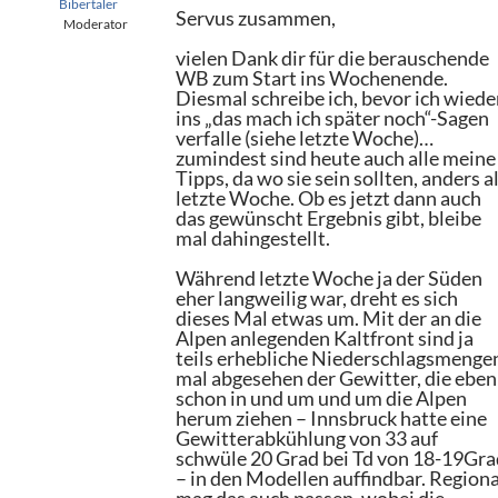
Bibertaler
Servus zusammen,
Moderator
vielen Dank dir für die berauschende
WB zum Start ins Wochenende.
Diesmal schreibe ich, bevor ich wiede
ins „das mach ich später noch“-Sagen
verfalle (siehe letzte Woche)…
zumindest sind heute auch alle meine
Tipps, da wo sie sein sollten, anders a
letzte Woche. Ob es jetzt dann auch
das gewünscht Ergebnis gibt, bleibe
mal dahingestellt.
Während letzte Woche ja der Süden
eher langweilig war, dreht es sich
dieses Mal etwas um. Mit der an die
Alpen anlegenden Kaltfront sind ja
teils erhebliche Niederschlagsmenge
mal abgesehen der Gewitter, die eben
schon in und um und um die Alpen
herum ziehen – Innsbruck hatte eine
Gewitterabkühlung von 33 auf
schwüle 20 Grad bei Td von 18-19Gra
– in den Modellen auffindbar. Regiona