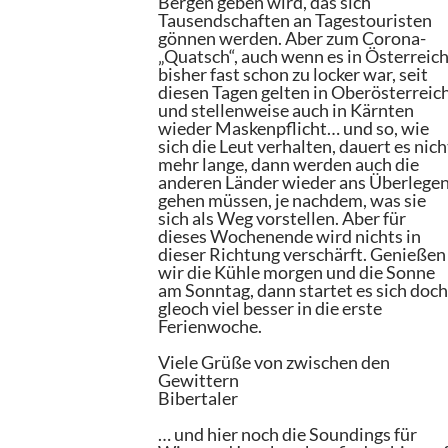
Bergen geben wird, das sich
Tausendschaften an Tagestouristen
gönnen werden. Aber zum Corona-
„Quatsch“, auch wenn es in Österreic
bisher fast schon zu locker war, seit
diesen Tagen gelten in Oberösterreic
und stellenweise auch in Kärnten
wieder Maskenpflicht… und so, wie
sich die Leut verhalten, dauert es nich
mehr lange, dann werden auch die
anderen Länder wieder ans Überlege
gehen müssen, je nachdem, was sie
sich als Weg vorstellen. Aber für
dieses Wochenende wird nichts in
dieser Richtung verschärft. Genießen
wir die Kühle morgen und die Sonne
am Sonntag, dann startet es sich doc
gleoch viel besser in die erste
Ferienwoche.
Viele Grüße von zwischen den
Gewittern
Bibertaler
… und hier noch die Soundings für