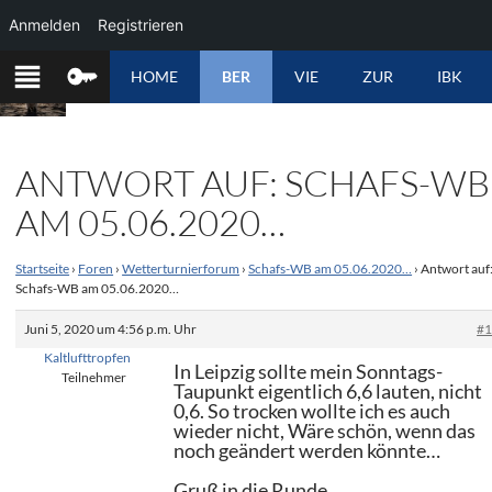
Anmelden
Registrieren
ZUM
HOME
BER
VIE
ZUR
IBK
INHALT
SPRINGEN
ANTWORT AUF: SCHAFS-WB
AM 05.06.2020…
Startseite
›
Foren
›
Wetterturnierforum
›
Schafs-WB am 05.06.2020…
›
Antwort auf
Schafs-WB am 05.06.2020…
Juni 5, 2020 um 4:56 p.m. Uhr
#
Kaltlufttropfen
In Leipzig sollte mein Sonntags-
Teilnehmer
Taupunkt eigentlich 6,6 lauten, nicht
0,6. So trocken wollte ich es auch
wieder nicht, Wäre schön, wenn das
noch geändert werden könnte…
Gruß in die Runde