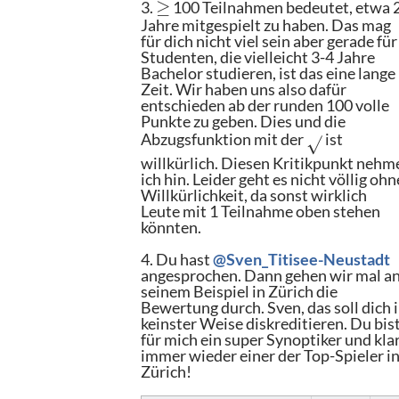
≥
3.
100 Teilnahmen bedeutet, etwa 
Jahre mitgespielt zu haben. Das mag
für dich nicht viel sein aber gerade für
Studenten, die vielleicht 3-4 Jahre
Bachelor studieren, ist das eine lange
Zeit. Wir haben uns also dafür
entschieden ab der runden 100 volle
Punkte zu geben. Dies und die
Abzugsfunktion mit der
ist
√
willkürlich. Diesen Kritikpunkt nehm
ich hin. Leider geht es nicht völlig ohn
Willkürlichkeit, da sonst wirklich
Leute mit 1 Teilnahme oben stehen
könnten.
4. Du hast
@Sven_Titisee-Neustadt
angesprochen. Dann gehen wir mal a
seinem Beispiel in Zürich die
Bewertung durch. Sven, das soll dich 
keinster Weise diskreditieren. Du bis
für mich ein super Synoptiker und kla
immer wieder einer der Top-Spieler i
Zürich!