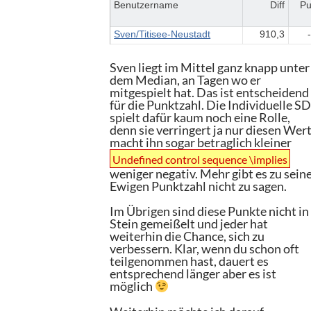
Benutzername
Diff
Pu
Sven/Titisee-Neustadt
910,3
Sven liegt im Mittel ganz knapp unter
dem Median, an Tagen wo er
mitgespielt hat. Das ist entscheidend
für die Punktzahl. Die Individuelle S
spielt dafür kaum noch eine Rolle,
denn sie verringert ja nur diesen Wert
macht ihn sogar betraglich kleiner
Undefined control sequence \implies
weniger negativ. Mehr gibt es zu sein
Ewigen Punktzahl nicht zu sagen.
Im Übrigen sind diese Punkte nicht in
Stein gemeißelt und jeder hat
weiterhin die Chance, sich zu
verbessern. Klar, wenn du schon oft
teilgenommen hast, dauert es
entsprechend länger aber es ist
möglich