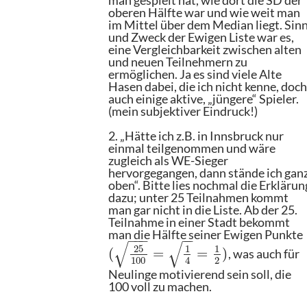
man gespielt hat, wie dort die SD der
oberen Hälfte war und wie weit man
im Mittel über dem Median liegt. Sin
und Zweck der Ewigen Liste war es,
eine Vergleichbarkeit zwischen alten
und neuen Teilnehmern zu
ermöglichen. Ja es sind viele Alte
Hasen dabei, die ich nicht kenne, doc
auch einige aktive, „jüngere“ Spieler.
(mein subjektiver Eindruck!)
2. „Hätte ich z.B. in Innsbruck nur
einmal teilgenommen und wäre
zugleich als WE-Sieger
hervorgegangen, dann stände ich gan
oben“. Bitte lies nochmal die Erklärun
dazu; unter 25 Teilnahmen kommt
man gar nicht in die Liste. Ab der 25.
Teilnahme in einer Stadt bekommt
man die Hälfte seiner Ewigen Punkte
−
−
−
−
−
√
√
25
1
1
(
=
=
)
, was auch für
100
2
4
Neulinge motivierend sein soll, die
100 voll zu machen.