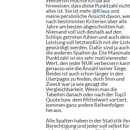
Weiterhin möchte ich darauf
hinweisen, dass diese Punktzahl nich
alles ist. Sie ist mehr
@Klaus
und
meine persönliche Ansicht davon, we
nach bestimmten Kriterien über alle
Jahre am besten abgeschnitten hat.
Niemand soll sich deshalb auf den
Schlips getreten fühlen und auch dei
Leistung soll letztendlich mit der List
gewürdigt werden. Dafür sind ja auch
die anderen Spalten da. Die Maximal
Punktzahl ist ein sehr motivierender
Wert, den jeder NUR verbessern kann
genauso wie die Anzahl seiner Siege.
Beides ist auch schon länger in den
Userpages zu finden, doch Sinn und
Zweck war ja wie gesagt die
Vergleichbarkeit. Wenn man die
Tabellen danach oder nach der Top3
Quote bzw. dem Mittelwert sortiert,
kommen ganz andere Reihenfolgen
heraus.
Alle Spalten haben in der Statistik ihr
Berechtigung und jeder soll selbst für