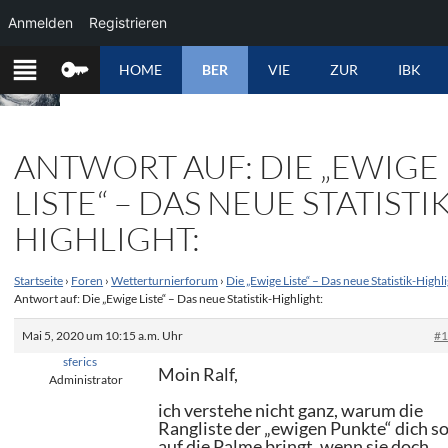
Anmelden
Registrieren
ZUM
HOME
BER
VIE
ZUR
IBK
INHALT
SPRINGEN
ANTWORT AUF: DIE „EWIGE
LISTE“ – DAS NEUE STATISTIK
HIGHLIGHT:
Startseite
›
Foren
›
Wetterturnierforum
›
Die „Ewige Liste“ – Das neue Statistik-Highli
Antwort auf: Die „Ewige Liste“ – Das neue Statistik-Highlight:
Mai 5, 2020 um 10:15 a.m. Uhr
#
sferics
Moin Ralf,
Administrator
ich verstehe nicht ganz, warum die
Rangliste der „ewigen Punkte“ dich s
auf die Palme bringt, wenn sie doch