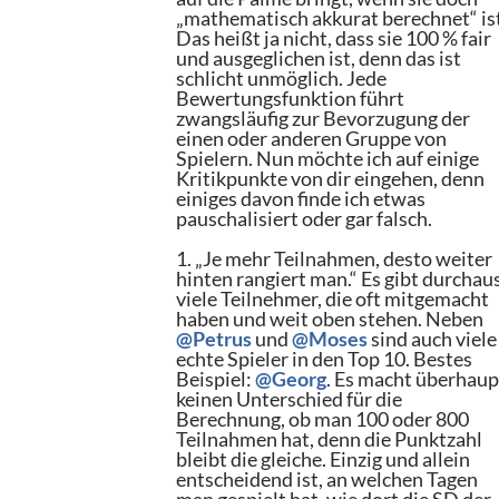
„mathematisch akkurat berechnet“ is
Das heißt ja nicht, dass sie 100 % fair
und ausgeglichen ist, denn das ist
schlicht unmöglich. Jede
Bewertungsfunktion führt
zwangsläufig zur Bevorzugung der
einen oder anderen Gruppe von
Spielern. Nun möchte ich auf einige
Kritikpunkte von dir eingehen, denn
einiges davon finde ich etwas
pauschalisiert oder gar falsch.
1. „Je mehr Teilnahmen, desto weiter
hinten rangiert man.“ Es gibt durchau
viele Teilnehmer, die oft mitgemacht
haben und weit oben stehen. Neben
@Petrus
und
@Moses
sind auch viele
echte Spieler in den Top 10. Bestes
Beispiel:
@Georg
. Es macht überhaup
keinen Unterschied für die
Berechnung, ob man 100 oder 800
Teilnahmen hat, denn die Punktzahl
bleibt die gleiche. Einzig und allein
entscheidend ist, an welchen Tagen