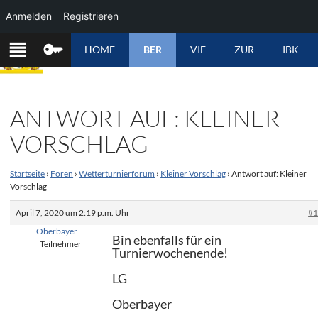
Anmelden
Registrieren
ZUM
HOME
BER
VIE
ZUR
IBK
INHALT
SPRINGEN
ANTWORT AUF: KLEINER
VORSCHLAG
Startseite
›
Foren
›
Wetterturnierforum
›
Kleiner Vorschlag
›
Antwort auf: Kleiner
Vorschlag
April 7, 2020 um 2:19 p.m. Uhr
#
Oberbayer
Bin ebenfalls für ein
Teilnehmer
Turnierwochenende!
LG
Oberbayer