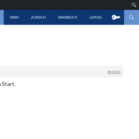
LT SPRINGEN
WIEN
ZUERICH
INNSBRUCK
LEIPZIG
#14931
m Start.