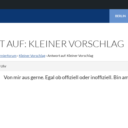
ZUM INHA
BERLIN
 AUF: KLEINER VORSCHLAG
rnierforum
›
Kleiner Vorschlag
›
Antwort auf: Kleiner Vorschlag
. Uhr
Von mir aus gerne. Egal ob offiziell oder inoffiziell. Bin a