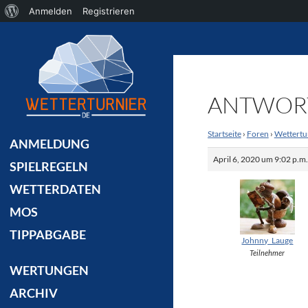
Über
Anmelden
Registrieren
Suchen
WordPress
ANTWORT
Startseite
›
Foren
›
Wettertu
ANMELDUNG
April 6, 2020 um 9:02 p.m
SPIELREGELN
WETTERDATEN
MOS
TIPPABGABE
Johnny_Lauge
Teilnehmer
WERTUNGEN
ARCHIV