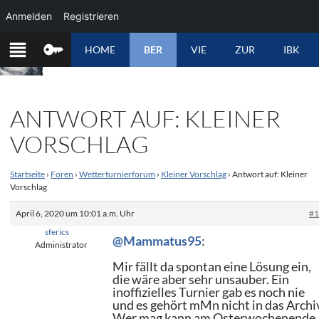
Anmelden
Registrieren
ZUM
HOME
BER
VIE
ZUR
IBK
INHALT
SPRINGEN
ANTWORT AUF: KLEINER
VORSCHLAG
Startseite
›
Foren
›
Wetterturnierforum
›
Kleiner Vorschlag
›
Antwort auf: Kleiner
Vorschlag
April 6, 2020 um 10:01 a.m. Uhr
#
sferics
@Mammatus95
:
Administrator
Mir fällt da spontan eine Lösung ein,
die wäre aber sehr unsauber. Ein
inoffizielles Turnier gab es noch nie
und es gehört mMn nicht in das Archi
Wer mag kann am Osterwochenende