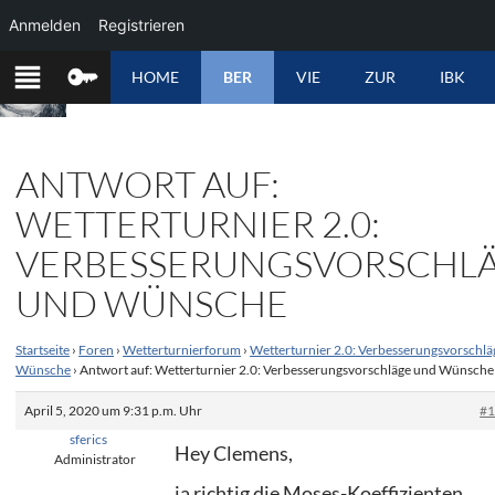
Anmelden
Registrieren
ZUM
HOME
BER
VIE
ZUR
IBK
INHALT
SPRINGEN
ANTWORT AUF:
WETTERTURNIER 2.0:
VERBESSERUNGSVORSCHL
UND WÜNSCHE
Startseite
›
Foren
›
Wetterturnierforum
›
Wetterturnier 2.0: Verbesserungsvorschlä
Wünsche
›
Antwort auf: Wetterturnier 2.0: Verbesserungsvorschläge und Wünsche
April 5, 2020 um 9:31 p.m. Uhr
#
sferics
Hey Clemens,
Administrator
ja richtig die Moses-Koeffizienten…