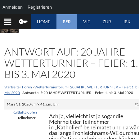
Anmelden
Registrieren
ZUM
HOME
BER
VIE
ZUR
IBK
INHALT
SPRINGEN
ANTWORT AUF: 20 JAHRE
WETTERTURNIER – FEIER: 1.
BIS 3. MAI 2020
Startseite
›
Foren
›
Wetterturnierforum
›
20 JAHRE WETTERTURNIER – Feier: 1. bis
Mai 2020
›
Antwort auf: 20 JAHRE WETTERTURNIER – Feier: 1. bis 3. Mai 2020
März 31, 2020 um 9:41 a.m. Uhr
#
Kaltlufttropfen
Ach ja, vielleicht ist ja sogar die
Teilnehmer
Mehrheit der Teilnehmer
in „Katholien“ beheimatet und da wä
das lange Fronleichnams-WE durcha
eine Option und wir aus dem kühlen,