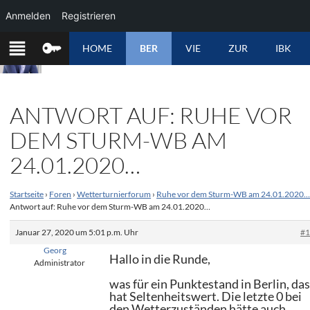
Anmelden
Registrieren
ZUM
HOME
BER
VIE
ZUR
IBK
INHALT
SPRINGEN
ANTWORT AUF: RUHE VOR
DEM STURM-WB AM
24.01.2020…
Startseite
›
Foren
›
Wetterturnierforum
›
Ruhe vor dem Sturm-WB am 24.01.2020
Antwort auf: Ruhe vor dem Sturm-WB am 24.01.2020…
Januar 27, 2020 um 5:01 p.m. Uhr
#
Georg
Hallo in die Runde,
Administrator
was für ein Punktestand in Berlin, da
hat Seltenheitswert. Die letzte 0 bei
den Wetterzuständen hätte auch