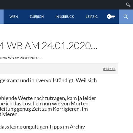
LT SPRINGEN
WIEN
ZUERICH
INNSBRUCK
LEIPZIG
-WB AM 24.01.2020…
 Sturm-WB am 24.01.2020…
#14514
ekramt und ihn vervollständigt. Weil sich
fehlende Werte nachzutragen, kam ja leider
iebe ich das Löschen nun wie von Morten
leitung genug Zeit zum Korrigieren. Im
tivieren.
dass keine ungültigen Tipps im Archiv