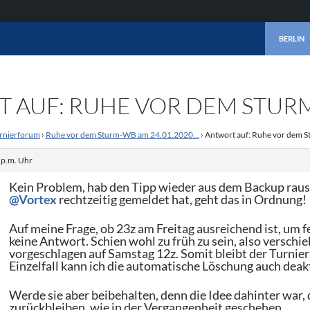
ZUM INHA
BERLIN
 AUF: RUHE VOR DEM STURM
rnierforum
›
Ruhe vor dem Sturm-WB am 24.01.2020…
›
Antwort auf: Ruhe vor dem
 p.m. Uhr
Kein Problem, hab den Tipp wieder aus dem Backup rausg
@Vortex
rechtzeitig gemeldet hat, geht das in Ordnung!
Auf meine Frage, ob 23z am Freitag ausreichend ist, um 
keine Antwort. Schien wohl zu früh zu sein, also versch
vorgeschlagen auf Samstag 12z. Somit bleibt der Turnier
Einzelfall kann ich die automatische Löschung auch deak
Werde sie aber beibehalten, denn die Idee dahinter war, 
zurückbleiben, wie in der Vergangenheit geschehen.