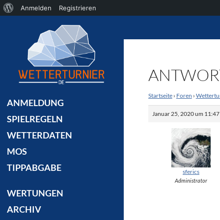
Über
Anmelden
Registrieren
Suchen
WordPress
ANTWORT
Startseite
›
Foren
›
Wettertu
ANMELDUNG
Januar 25, 2020 um 11:47
SPIELREGELN
WETTERDATEN
MOS
TIPPABGABE
sferics
Administrator
WERTUNGEN
ARCHIV