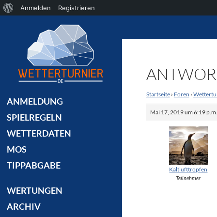
Über
Anmelden
Registrieren
Suchen
WordPress
ANTWORT 
Startseite
›
Foren
›
Wettertu
ANMELDUNG
Mai 17, 2019 um 6:19 p.m
SPIELREGELN
WETTERDATEN
MOS
TIPPABGABE
Kaltlufttropfen
Teilnehmer
WERTUNGEN
ARCHIV