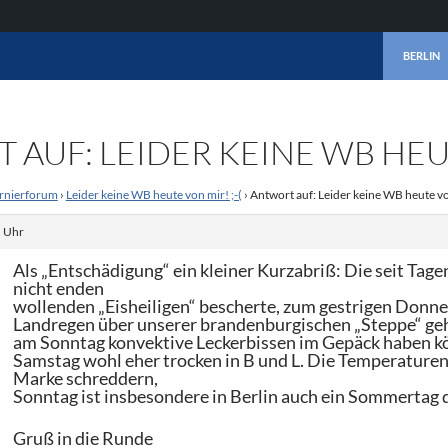
ZUM INHA
BERLIN
AUF: LEIDER KEINE WB HEUT
rnierforum
›
Leider keine WB heute von mir! ;-(
›
Antwort auf: Leider keine WB heute von
. Uhr
Als „Entschädigung“ ein kleiner Kurzabriß: Die seit Ta
nicht enden
wollenden „Eisheiligen“ bescherte, zum gestrigen Donne
Landregen über unserer brandenburgischen „Steppe“ geh
am Sonntag konvektive Leckerbissen im Gepäck haben k
Samstag wohl eher trocken in B und L. Die Temperaturen 
Marke schreddern,
Sonntag ist insbesondere in Berlin auch ein Sommertag d
Gruß in die Runde