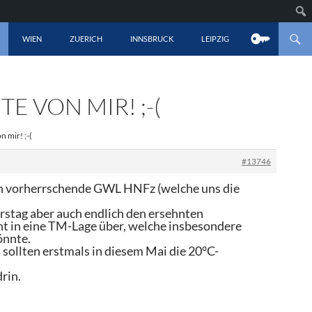
LT SPRINGEN
WIEN
ZUERICH
INNSBRUCK
LEIPZIG
E VON MIR! ;-(
 mir! ;-(
#13746
gen vorherrschende GWL HNFz (welche uns die
rstag aber auch endlich den ersehnten
t in eine TM-Lage über, welche insbesondere
önnte.
sollten erstmals in diesem Mai die 20°C-
rin.