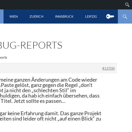
LT SPRINGEN
WIEN
ZUERICH
INNSBRUCK
LEIPZIG
 BUG-REPORTS
ports
#13700
be meine ganzen Änderungen am Code wieder
aste gelöst, ganz gegen die Regel „don’t
ht ja nicht den „schlechten Stil“ im
uldigen, da hab ich einfach übersehen, dass
Titel. Jetzt sollte es passen…
 gar keine Erfahrung damit. Das ganze Projekt
ten sind leider oft nicht „auf einen Blick“ zu