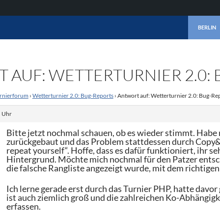
ZUM INHA
BERLIN
 AUF: WETTERTURNIER 2.0:
rnierforum
›
Wetterturnier 2.0: Bug-Reports
›
Antwort auf: Wetterturnier 2.0: Bug-Re
. Uhr
Bitte jetzt nochmal schauen, ob es wieder stimmt. Ha
zurückgebaut und das Problem stattdessen durch Copy&P
repeat yourself“. Hoffe, dass es dafür funktioniert, ihr se
Hintergrund. Möchte mich nochmal für den Patzer entsch
die falsche Rangliste angezeigt wurde, mit dem richtigen 
Ich lerne gerade erst durch das Turnier PHP, hatte davor
ist auch ziemlich groß und die zahlreichen Ko-Abhängigkei
erfassen.