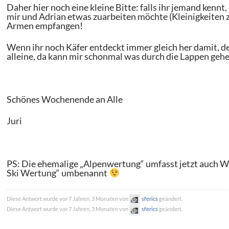
Daher hier noch eine kleine Bitte: falls ihr jemand kennt
mir und Adrian etwas zuarbeiten möchte (Kleinigkeiten z
Armen empfangen!
Wenn ihr noch Käfer entdeckt immer gleich her damit, 
alleine, da kann mir schonmal was durch die Lappen ge
Schönes Wochenende an Alle
Juri
PS: Die ehemalige „Alpenwertung“ umfasst jetzt auch Wie
Ski Wertung“ umbenannt
Diese Antwort wurde vor 7 Jahren, 3 Monaten von
sferics
geändert.
Diese Antwort wurde vor 7 Jahren, 3 Monaten von
sferics
geändert.