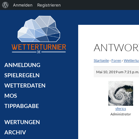
Über
Anmelden
Registrieren
Suchen
WordPress
ANTWORT
Startseite
›
Foren
›
Wettertu
ANMELDUNG
Mai 10, 2019 um 7:21 p.m
SPIELREGELN
WETTERDATEN
MOS
TIPPABGABE
sferics
Administrator
WERTUNGEN
ARCHIV