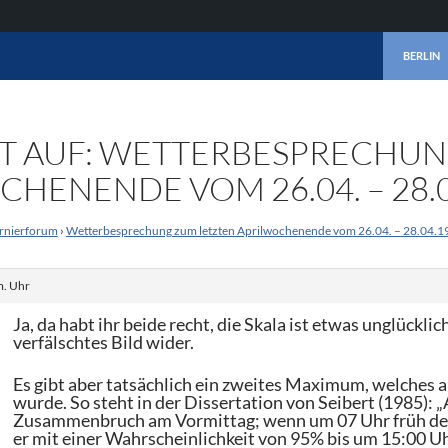
ZUM INHA
BERLIN
 AUF: WETTERBESPRECHUN
HENENDE VOM 26.04. – 28.0
rnierforum
›
Wetterbesprechung zum letzten Aprilwochenende vom 26.04. – 28.04.1
m. Uhr
Ja, da habt ihr beide recht, die Skala ist etwas unglücklic
verfälschtes Bild wider.
Es gibt aber tatsächlich ein zweites Maximum, welches 
wurde. So steht in der Dissertation von Seibert (1985):
Zusammenbruch am Vormittag; wenn um 07 Uhr früh der F
er mit einer Wahrscheinlichkeit von 95% bis um 15:00 Uh