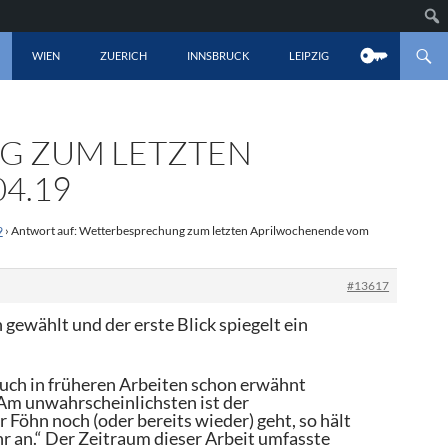
LT SPRINGEN
WIEN
ZUERICH
INNSBRUCK
LEIPZIG
G ZUM LETZTEN
4.19
9
›
Antwort auf: Wetterbesprechung zum letzten Aprilwochenende vom
#13617
h gewählt und der erste Blick spiegelt ein
auch in früheren Arbeiten schon erwähnt
 „Am unwahrscheinlichsten ist der
öhn noch (oder bereits wieder) geht, so hält
r an.“ Der Zeitraum dieser Arbeit umfasste