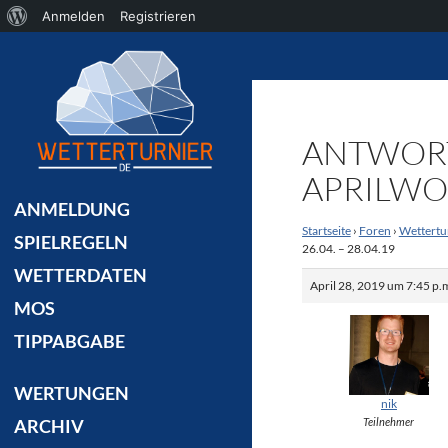
Über
Anmelden
Registrieren
Suchen
WordPress
ANTWORT
APRILWOC
ANMELDUNG
Startseite
›
Foren
›
Wettertu
SPIELREGELN
26.04. – 28.04.19
WETTERDATEN
April 28, 2019 um 7:45 p.
MOS
TIPPABGABE
WERTUNGEN
nik
Teilnehmer
ARCHIV