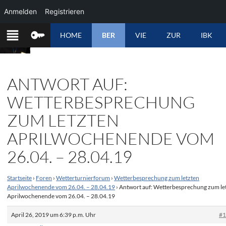
Anmelden
Registrieren
ZUM
HOME
BER
VIE
ZUR
IBK
INHALT
SPRINGEN
ANTWORT AUF:
WETTERBESPRECHUNG
ZUM LETZTEN
APRILWOCHENENDE VOM
26.04. – 28.04.19
Startseite
›
Foren
›
Wetterturnierforum
›
Wetterbesprechung zum letzten
Aprilwochenende vom 26.04. – 28.04.19
›
Antwort auf: Wetterbesprechung zum le
Aprilwochenende vom 26.04. – 28.04.19
April 26, 2019 um 6:39 p.m. Uhr
#