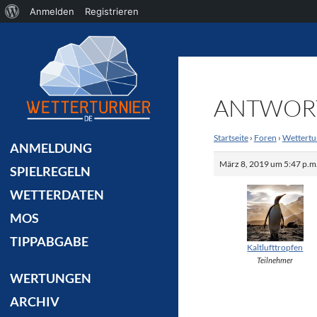
Über
Anmelden
Registrieren
Suchen
WordPress
ANTWORT 
Startseite
›
Foren
›
Wettertu
ANMELDUNG
März 8, 2019 um 5:47 p.m
SPIELREGELN
WETTERDATEN
MOS
TIPPABGABE
Kaltlufttropfen
Teilnehmer
WERTUNGEN
ARCHIV