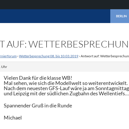
ZUM INHA
BERLIN
AUF: WETTERBESPRECHUNG 0
rnierforum
›
Wetterbesprechung 08. bis 10.03.2019
›
Antwort auf: Wetterbesprechung
. Uhr
Vielen Dank für die klasse WB!
Mal sehen, wie sich die Modellwelt so weiterentwickelt.
Nach dem neuesten GFS-Lauf wäre ja am Sonntagmittag 
und Leipzig mit der südlichen Zugbahn des Wellentiefs…
Spannender Gruß in die Runde
Michael