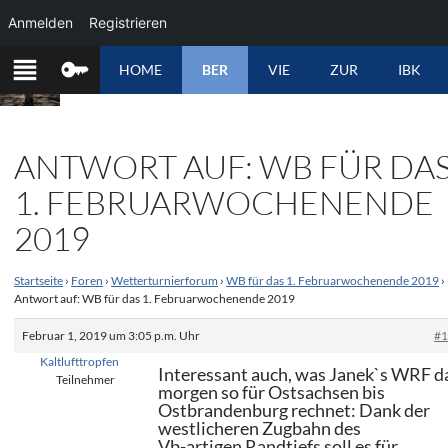
Anmelden
Registrieren
ZUM
HOME
BER
VIE
ZUR
IBK
INHALT
SPRINGEN
ANTWORT AUF: WB FÜR DA
1. FEBRUARWOCHENENDE
2019
Startseite
›
Foren
›
Wetterturnierforum
›
WB für das 1. Februarwochenende 2019
›
Antwort auf: WB für das 1. Februarwochenende 2019
Februar 1, 2019 um 3:05 p.m. Uhr
#
Kaltlufttropfen
Interessant auch, was Janek`s WRF d
Teilnehmer
morgen so für Ostsachsen bis
Ostbrandenburg rechnet: Dank der
westlicheren Zugbahn des
Vb-artigen Randtiefs soll es für