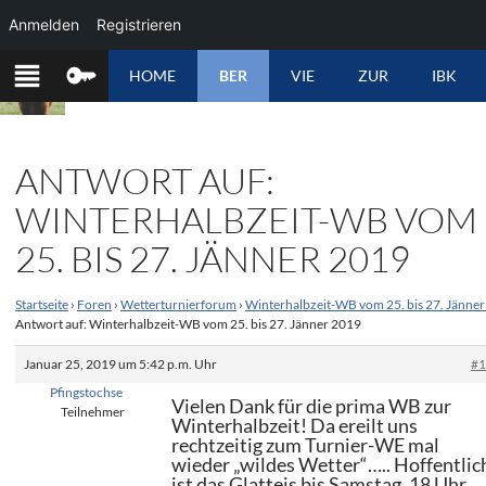
Anmelden
Registrieren
ZUM
HOME
BER
VIE
ZUR
IBK
INHALT
SPRINGEN
ANTWORT AUF:
WINTERHALBZEIT-WB VOM
25. BIS 27. JÄNNER 2019
Startseite
›
Foren
›
Wetterturnierforum
›
Winterhalbzeit-WB vom 25. bis 27. Jänne
Antwort auf: Winterhalbzeit-WB vom 25. bis 27. Jänner 2019
Januar 25, 2019 um 5:42 p.m. Uhr
#
Pfingstochse
Vielen Dank für die prima WB zur
Teilnehmer
Winterhalbzeit! Da ereilt uns
rechtzeitig zum Turnier-WE mal
wieder „wildes Wetter“….. Hoffentlic
ist das Glatteis bis Samstag, 18 Uhr,