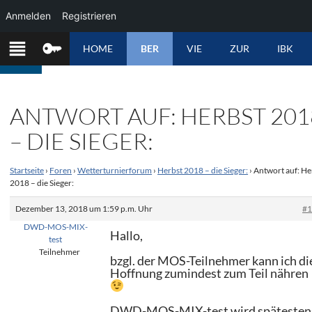
Anmelden
Registrieren
ZUM
HOME
BER
VIE
ZUR
IBK
INHALT
SPRINGEN
ANTWORT AUF: HERBST 201
– DIE SIEGER:
Startseite
›
Foren
›
Wetterturnierforum
›
Herbst 2018 – die Sieger:
›
Antwort auf: He
2018 – die Sieger:
Dezember 13, 2018 um 1:59 p.m. Uhr
#
DWD-MOS-MIX-
Hallo,
test
Teilnehmer
bzgl. der MOS-Teilnehmer kann ich di
Hoffnung zumindest zum Teil nähren
DWD-MOS-MIX-test wird spätesten