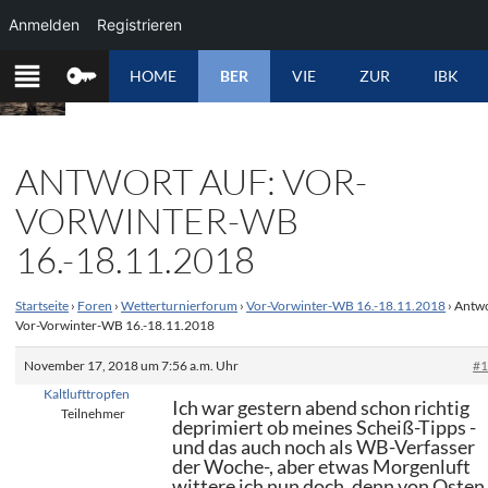
Anmelden
Registrieren
ZUM
HOME
BER
VIE
ZUR
IBK
INHALT
SPRINGEN
ANTWORT AUF: VOR-
VORWINTER-WB
16.-18.11.2018
Startseite
›
Foren
›
Wetterturnierforum
›
Vor-Vorwinter-WB 16.-18.11.2018
›
Antwo
Vor-Vorwinter-WB 16.-18.11.2018
November 17, 2018 um 7:56 a.m. Uhr
#
Kaltlufttropfen
Ich war gestern abend schon richtig
Teilnehmer
deprimiert ob meines Scheiß-Tipps -
und das auch noch als WB-Verfasser
der Woche-, aber etwas Morgenluft
wittere ich nun doch, denn von Osten