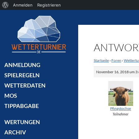
Über
Anmelden
Registrieren
Suchen
WordPress
ANTWORT
Startseite
›
Foren
›
Wettertu
ANMELDUNG
November 16, 2018 um 3:
SPIELREGELN
WETTERDATEN
MOS
TIPPABGABE
Pfingstochse
Teilnehmer
WERTUNGEN
ARCHIV