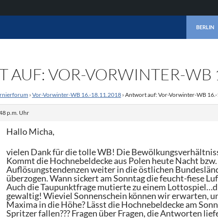
ZUM INHA
BERLIN
 AUF: VOR-VORWINTER-WB 16
rnierforum
›
Vor-Vorwinter-WB 16.-18.11.2018
›
Antwort auf: Vor-Vorwinter-WB 16.
48 p.m. Uhr
Hallo Micha,
vielen Dank für die tolle WB! Die Bewölkungsverhältni
Kommt die Hochnebeldecke aus Polen heute Nacht bzw.
Auflösungstendenzen weiter in die östlichen Bundesländ
überzogen. Wann sickert am Sonntag die feucht-fiese Lu
Auch die Taupunktfrage mutierte zu einem Lottospiel…di
gewaltig! Wieviel Sonnenschein können wir erwarten, un
Maxima in die Höhe? Lässt die Hochnebeldecke am Sonnt
Spritzer fallen??? Fragen über Fragen, die Antworten li