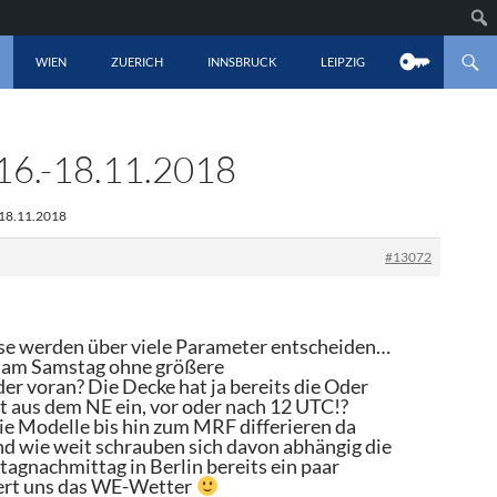
LT SPRINGEN
WIEN
ZUERICH
INNSBRUCK
LEIPZIG
.-18.11.2018
-18.11.2018
#13072
sse werden über viele Parameter entscheiden…
 am Samstag ohne größere
er voran? Die Decke hat ja bereits die Oder
ft aus dem NE ein, vor oder nach 12 UTC!?
e Modelle bis hin zum MRF differieren da
d wie weit schrauben sich davon abhängig die
agnachmittag in Berlin bereits ein paar
efert uns das WE-Wetter