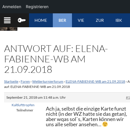
Anmelden
Registrieren
ZUM
HOME
BER
VIE
ZUR
IBK
INHALT
SPRINGEN
ANTWORT AUF: ELENA-
FABIENNE-WB AM
21.09.2018
Startseite
›
Foren
›
Wetterturnierforum
›
ELENA-FABIENNE-WB am 21.09.2018
›
A
auf: ELENA-FABIENNE-WB am 21.09.2018
September 21, 2018 um 11:48 a.m. Uhr
#
Kaltlufttropfen
Ach ja, selbst die einzige Karte funzt
Teilnehmer
nicht (in der WZ hatte sie das getan),
aber wqas sol`s, Karten können wir
uns alle selber ansehen…