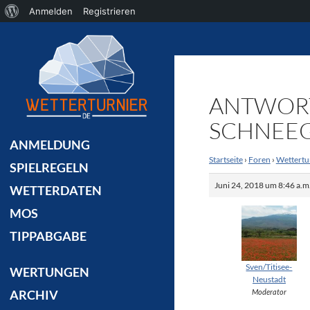
Über
Anmelden
Registrieren
Suchen
WordPress
ANTWORT 
SCHNEE
ANMELDUNG
Startseite
›
Foren
›
Wettertu
SPIELREGELN
Juni 24, 2018 um 8:46 a.m
WETTERDATEN
MOS
TIPPABGABE
Sven/Titisee-
WERTUNGEN
Neustadt
Moderator
ARCHIV