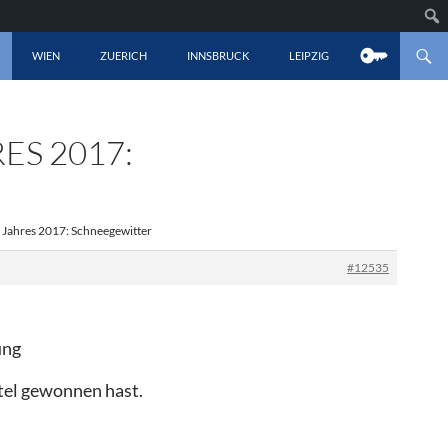
LT SPRINGEN
WIEN
ZUERICH
INNSBRUCK
LEIPZIG
ES 2017:
s Jahres 2017: Schneegewitter
#12535
ung
itel gewonnen hast.