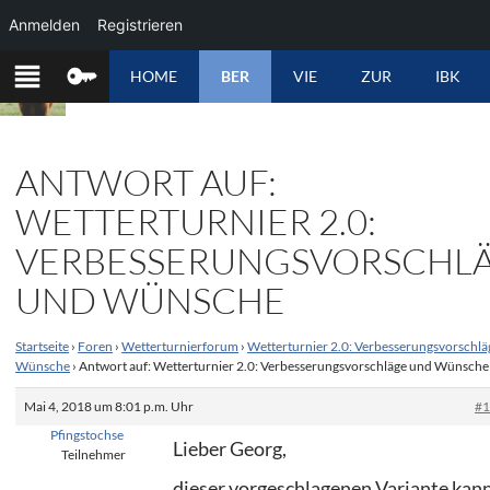
Anmelden
Registrieren
ZUM
HOME
BER
VIE
ZUR
IBK
INHALT
SPRINGEN
ANTWORT AUF:
WETTERTURNIER 2.0:
VERBESSERUNGSVORSCHL
UND WÜNSCHE
Startseite
›
Foren
›
Wetterturnierforum
›
Wetterturnier 2.0: Verbesserungsvorschlä
Wünsche
›
Antwort auf: Wetterturnier 2.0: Verbesserungsvorschläge und Wünsche
Mai 4, 2018 um 8:01 p.m. Uhr
#
Pfingstochse
Lieber Georg,
Teilnehmer
dieser vorgeschlagenen Variante kan