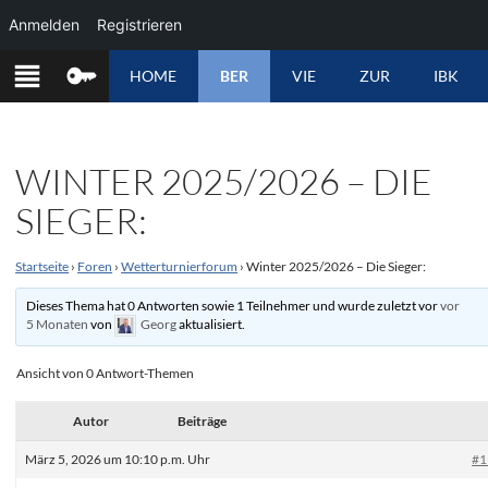
Anmelden
Registrieren
ZUM
HOME
BER
VIE
ZUR
IBK
INHALT
SPRINGEN
WINTER 2025/2026 – DIE
SIEGER:
Startseite
›
Foren
›
Wetterturnierforum
›
Winter 2025/2026 – Die Sieger:
Dieses Thema hat 0 Antworten sowie 1 Teilnehmer und wurde zuletzt vor
vor
5 Monaten
von
Georg
aktualisiert.
Ansicht von 0 Antwort-Themen
Autor
Beiträge
März 5, 2026 um 10:10 p.m. Uhr
#1