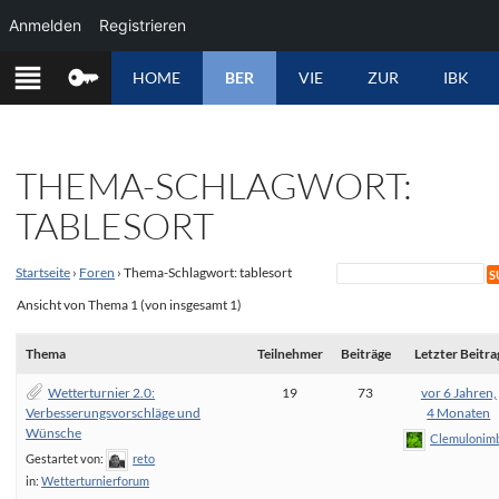
Anmelden
Registrieren
ZUM
HOME
BER
VIE
ZUR
IBK
INHALT
SPRINGEN
THEMA-SCHLAGWORT:
TABLESORT
Startseite
›
Foren
›
Thema-Schlagwort: tablesort
Ansicht von Thema 1 (von insgesamt 1)
Thema
Teilnehmer
Beiträge
Letzter Beitra
Wetterturnier 2.0:
19
73
vor 6 Jahren,
Verbesserungsvorschläge und
4 Monaten
Wünsche
Clemulonim
Gestartet von:
reto
in:
Wetterturnierforum