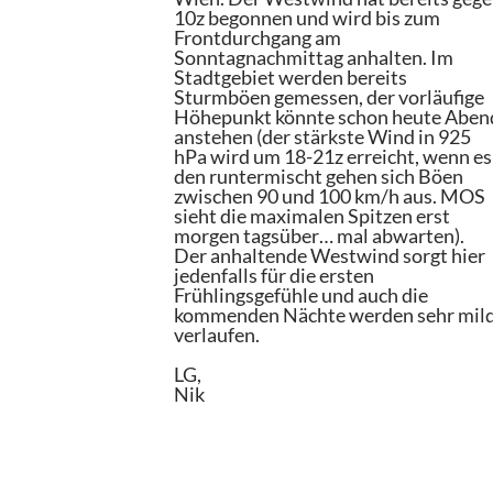
10z begonnen und wird bis zum
Frontdurchgang am
Sonntagnachmittag anhalten. Im
Stadtgebiet werden bereits
Sturmböen gemessen, der vorläufige
Höhepunkt könnte schon heute Aben
anstehen (der stärkste Wind in 925
hPa wird um 18-21z erreicht, wenn es
den runtermischt gehen sich Böen
zwischen 90 und 100 km/h aus. MOS
sieht die maximalen Spitzen erst
morgen tagsüber… mal abwarten).
Der anhaltende Westwind sorgt hier
jedenfalls für die ersten
Frühlingsgefühle und auch die
kommenden Nächte werden sehr mil
verlaufen.
LG,
Nik