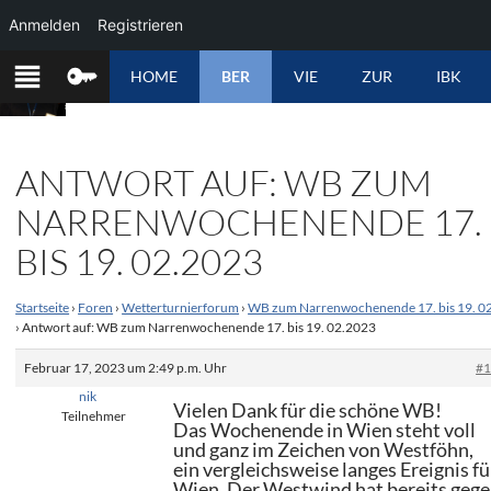
Anmelden
Registrieren
ZUM
HOME
BER
VIE
ZUR
IBK
INHALT
SPRINGEN
ANTWORT AUF: WB ZUM
NARRENWOCHENENDE 17.
BIS 19. 02.2023
Startseite
›
Foren
›
Wetterturnierforum
›
WB zum Narrenwochenende 17. bis 19. 0
›
Antwort auf: WB zum Narrenwochenende 17. bis 19. 02.2023
Februar 17, 2023 um 2:49 p.m. Uhr
#
nik
Vielen Dank für die schöne WB!
Teilnehmer
Das Wochenende in Wien steht voll
und ganz im Zeichen von Westföhn,
ein vergleichsweise langes Ereignis fü
Wien. Der Westwind hat bereits geg